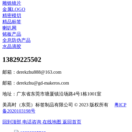
雕铣镜片
金属LOGO
精密模切
精品标签
喇叭网
铭板产品
全息防伪产品
水晶滴胶
13829225502
邮箱：derekzhu888@163.com
邮箱：derekzhu@gd-makeros.com
地址：广东省东莞市塘厦镇沿场路4号1栋1001室
美高时（东莞）标签制品有限公司 © 2023 版权所有
粤ICP
备2020103198号
回到顶部
电话咨询
在线地图
返回首页