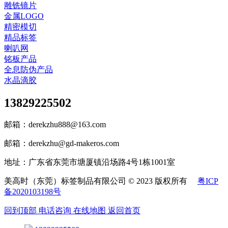
雕铣镜片
金属LOGO
精密模切
精品标签
喇叭网
铭板产品
全息防伪产品
水晶滴胶
13829225502
邮箱：derekzhu888@163.com
邮箱：derekzhu@gd-makeros.com
地址：广东省东莞市塘厦镇沿场路4号1栋1001室
美高时（东莞）标签制品有限公司 © 2023 版权所有
粤ICP
备2020103198号
回到顶部
电话咨询
在线地图
返回首页