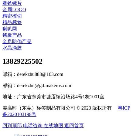
雕铣镜片
金属LOGO
精密模切
精品标签
喇叭网
铭板产品
全息防伪产品
水晶滴胶
13829225502
邮箱：derekzhu888@163.com
邮箱：derekzhu@gd-makeros.com
地址：广东省东莞市塘厦镇沿场路4号1栋1001室
美高时（东莞）标签制品有限公司 © 2023 版权所有
粤ICP
备2020103198号
回到顶部
电话咨询
在线地图
返回首页