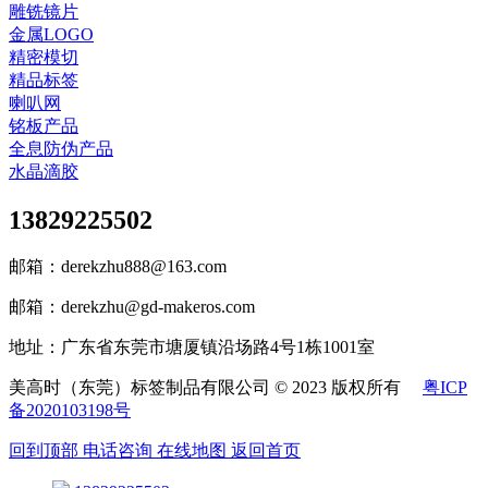
雕铣镜片
金属LOGO
精密模切
精品标签
喇叭网
铭板产品
全息防伪产品
水晶滴胶
13829225502
邮箱：derekzhu888@163.com
邮箱：derekzhu@gd-makeros.com
地址：广东省东莞市塘厦镇沿场路4号1栋1001室
美高时（东莞）标签制品有限公司 © 2023 版权所有
粤ICP
备2020103198号
回到顶部
电话咨询
在线地图
返回首页