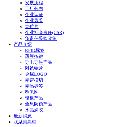
发展历程
工厂分布
企业认证
企业风采
宣传片
企业社会责任(CSR)
负责任采购政策
产品介绍
RFID标签
薄膜按键
导电导热产品
雕铣镜片
金属LOGO
精密模切
精品标签
喇叭网
铭板产品
全息防伪产品
水晶滴胶
最新消息
联系美高时