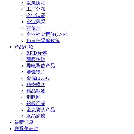
发展历程
工厂分布
企业认证
企业风采
宣传片
企业社会责任(CSR)
负责任采购政策
产品介绍
RFID标签
薄膜按键
导电导热产品
雕铣镜片
金属LOGO
精密模切
精品标签
喇叭网
铭板产品
全息防伪产品
水晶滴胶
最新消息
联系美高时