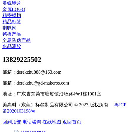
雕铣镜片
金属LOGO
精密模切
精品标签
喇叭网
铭板产品
全息防伪产品
水晶滴胶
13829225502
邮箱：derekzhu888@163.com
邮箱：derekzhu@gd-makeros.com
地址：广东省东莞市塘厦镇沿场路4号1栋1001室
美高时（东莞）标签制品有限公司 © 2023 版权所有
粤ICP
备2020103198号
回到顶部
电话咨询
在线地图
返回首页