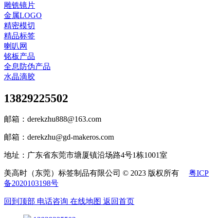
雕铣镜片
金属LOGO
精密模切
精品标签
喇叭网
铭板产品
全息防伪产品
水晶滴胶
13829225502
邮箱：derekzhu888@163.com
邮箱：derekzhu@gd-makeros.com
地址：广东省东莞市塘厦镇沿场路4号1栋1001室
美高时（东莞）标签制品有限公司 © 2023 版权所有
粤ICP
备2020103198号
回到顶部
电话咨询
在线地图
返回首页